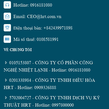
Hotline: 0916181080
Email: CEO@hrt.com.vn
Điện thoại bàn: +842439971898
Mã số thuế: 0108581991
VỀ CHÚNG TÔI
0105153807 - CÔNG TY CỔ PHẦN CÔNG
NGHỆ NHIỆT LẠNH - Hotline: 0916181080
0201338984 - CÔNG TY TNHH ĐIỀU HÒA
HRT - Hotline: 0909326888
5702004727 - CÔNG TY TNHH DỊCH VỤ KỸ
THUẬT HRT - Hotline: 0997800000