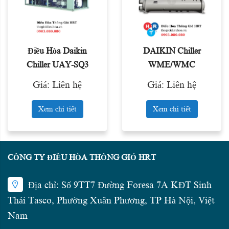
Điều Hòa Daikin
DAIKIN Chiller
Chiller UAY-SQ3
WME/WMC
Giá: Liên hệ
Giá: Liên hệ
Xem chi tiết
Xem chi tiết
CÔNG TY ĐIỀU HÒA THÔNG GIÓ HRT
Địa chỉ: Số 9TT7 Đường Foresa 7A KĐT Sinh
Thái Tasco, Phường Xuân Phương, TP Hà Nội, Việt
Nam