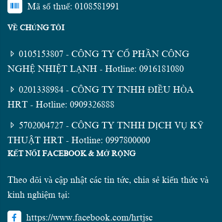
Mã số thuế: 0108581991
VỀ CHÚNG TÔI
0105153807 - CÔNG TY CỔ PHẦN CÔNG
NGHỆ NHIỆT LẠNH - Hotline: 0916181080
0201338984 - CÔNG TY TNHH ĐIỀU HÒA
HRT - Hotline: 0909326888
5702004727 - CÔNG TY TNHH DỊCH VỤ KỸ
THUẬT HRT - Hotline: 0997800000
KẾT NỐI FACEBOOK & MỞ RỘNG
Theo dõi và cập nhật các tin tức, chia sẻ kiến thức và
kinh nghiệm tại:
https://www.facebook.com/hrtjsc