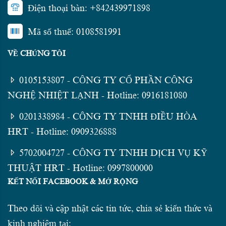
Điện thoại bàn: +842439971898
Mã số thuế: 0108581991
VỀ CHÚNG TÔI
0105153807 - CÔNG TY CỔ PHẦN CÔNG
NGHỆ NHIỆT LẠNH - Hotline: 0916181080
0201338984 - CÔNG TY TNHH ĐIỀU HÒA
HRT - Hotline: 0909326888
5702004727 - CÔNG TY TNHH DỊCH VỤ KỸ
THUẬT HRT - Hotline: 0997800000
KẾT NỐI FACEBOOK & MỞ RỘNG
Theo dõi và cập nhật các tin tức, chia sẻ kiến thức và
kinh nghiệm tại: