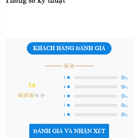
Thông số kỹ thuật
KHÁCH HÀNG ĐÁNH GIÁ
0
5
%
5.0
0
4
%
0
3
%
0
2
%
0
1
%
ĐÁNH GIÁ VÀ NHẬN XÉT