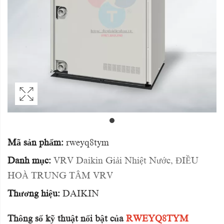
Mã sản phẩm:
rweyq8tym
Danh mục:
VRV Daikin Giải Nhiệt Nước
,
ĐIỀU
HOÀ TRUNG TÂM VRV
Thương hiệu:
DAIKIN
Thông số kỹ thuật nổi bật của
RWEYQ8TYM