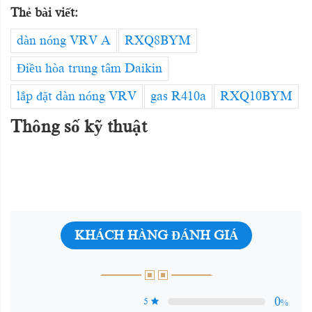
Thẻ bài viết:
dàn nóng VRV A
RXQ8BYM
Điều hòa trung tâm Daikin
lắp đặt dàn nóng VRV
gas R410a
RXQ10BYM
Thông số kỹ thuật
KHÁCH HÀNG ĐÁNH GIÁ
0
5
%