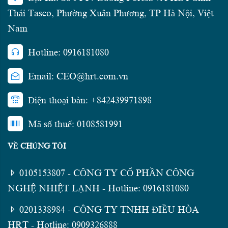
Thái Tasco, Phường Xuân Phương, TP Hà Nội, Việt
Nam
Hotline: 0916181080
Email: CEO@hrt.com.vn
Điện thoại bàn: +842439971898
Mã số thuế: 0108581991
VỀ CHÚNG TÔI
0105153807 - CÔNG TY CỔ PHẦN CÔNG
NGHỆ NHIỆT LẠNH - Hotline: 0916181080
0201338984 - CÔNG TY TNHH ĐIỀU HÒA
HRT - Hotline: 0909326888