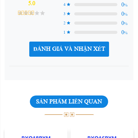
5.0
0
4
%
0
3
%
0
2
%
0
1
%
ĐÁNH GIÁ VÀ NHẬN XÉT
SẢN PHẨM LIÊN QUAN