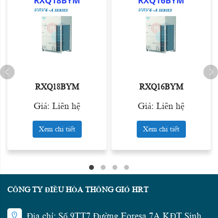
RXQ18BYM
RXQ16BYM
Giá: Liên hệ
Giá: Liên hệ
Xem chi tiết
Xem chi tiết
CÔNG TY ĐIỀU HÒA THÔNG GIÓ HRT
Địa chỉ: Số 9TT7 Đường Foresa 7A KĐT Sinh