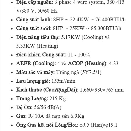
Điện cấp nguồn:
3-phase 4-wire system, 380-415
V/380 V, 50/60 Hz
Công suất lạnh:
8HP ~ 22,4KW ~ 76.400BTU/h
Công suất sưởi:
8HP ~ 25KW ~ 85.300BTU/h
Điện năng tiêu thụ:
5.17KW (Cooling) và
5.33KW (Heating)
Điều khiển Công suất:
11 - 100%
AEER (Cooling):
4 và
ACOP (Heating):
4.33
Màu sắc vỏ máy:
Trắng ngà (5Y7.5/1)
Lưu lượng gió:
155m³/min
Kích thước (Cao
Rộng
Dài):
1,660×930×765 mm
Trọng Lượng:
215 Kg
Độ Ồn:
56/56 dB(A)
Gas:
R410A đã nạp sẵn 6.9Kg
Ống Gas kết nối Lỏng/Hơi:
φ9.5 (Hàn)/φ19.1