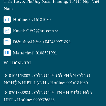
Thái Tasco, Phường Xuân Phương, TP Hà Nội, Việt
Nam
Hotline: 0916181080
Email: CEO@hrt.com.vn
Điện thoại bàn: +842439971898
Mã số thuế: 0108581991
VỀ CHÚNG TÔI
0105153807 - CÔNG TY CỔ PHẦN CÔNG
NGHỆ NHIỆT LẠNH - Hotline: 0916181080
0201338984 - CÔNG TY TNHH ĐIỀU HÒA
HRT - Hotline: 0909326888