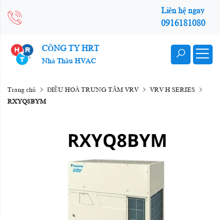
Liên hệ ngay
0916181080
CÔNG TY HRT
Nhà Thầu HVAC
Trang chủ
ĐIỀU HOÀ TRUNG TÂM VRV
VRV H SERIES
RXYQ8BYM