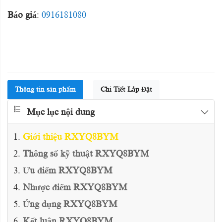
Báo giá
:
0916181080
Thông tin sản phẩm
Chi Tiết Lắp Đặt
Mục lục nội dung
Giới thiệu RXYQ8BYM
Thông số kỹ thuật RXYQ8BYM
Ưu điểm RXYQ8BYM
Nhược điểm RXYQ8BYM
Ứng dụng RXYQ8BYM
Kết luận RXYQ8BYM