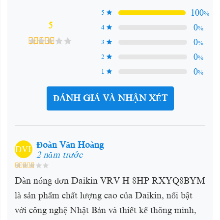
100
5
%
5
0
4
%
0
3
%
0
2
%
0
1
%
ĐÁNH GIÁ VÀ NHẬN XÉT
Đoàn Văn Hoàng
ĐVH
2 năm trước
Dàn nóng đơn Daikin VRV H 8HP RXYQ8BYM
là sản phẩm chất lượng cao của Daikin, nổi bật
với công nghệ Nhật Bản và thiết kế thông minh,