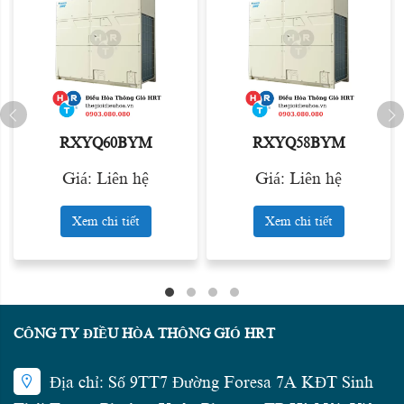
RXYQ60BYM
RXYQ58BYM
Giá: Liên hệ
Giá: Liên hệ
Xem chi tiết
Xem chi tiết
CÔNG TY ĐIỀU HÒA THÔNG GIÓ HRT
Địa chỉ: Số 9TT7 Đường Foresa 7A KĐT Sinh