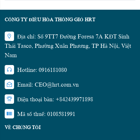
CÔNG TY ĐIỀU HÒA THÔNG GIÓ HRT
Địa chỉ: Số 9TT7 Đường Foresa 7A KĐT Sinh
Thái Tasco, Phường Xuân Phương, TP Hà Nội, Việt
Nam
Hotline: 0916181080
Email: CEO@hrt.com.vn
Điện thoại bàn: +842439971898
Mã số thuế: 0108581991
VỀ CHÚNG TÔI