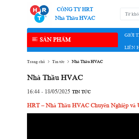
CÔNG TY HRT
Nhà Thầu HVAC
GIỚI 
SẢN PHẨM
LIÊN 
Trang chủ
Tin tức
Nhà Thầu HVAC
Nhà Thầu HVAC
16:44 - 18/05/2025
TIN TỨC
HRT –
Nhà
Thầu
HVAC
Chuyên
Nghiệp
và