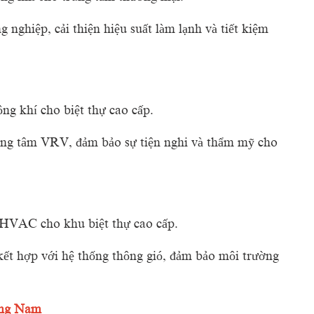
ng
nghiệp,
cải
thiện
hiệu
suất
làm
lạnh
và
tiết
kiệm
ông
khí
cho
biệt
thự
cao
cấp.
ung
tâm
VRV,
đảm
bảo
sự
tiện
nghi
và
thẩm
mỹ
cho
HVAC
cho
khu
biệt
thự
cao
cấp.
kết
hợp
với
hệ
thống
thông
gió,
đảm
bảo
môi
trường
ng
Nam