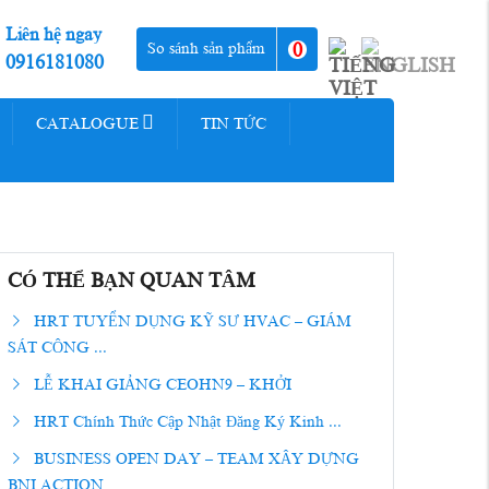
Liên hệ ngay
0
So sánh sản phẩm
0916181080
CATALOGUE
TIN TỨC
CÓ THỂ BẠN QUAN TÂM
HRT TUYỂN DỤNG KỸ SƯ HVAC – GIÁM
SÁT CÔNG ...
LỄ KHAI GIẢNG CEOHN9 – KHỞI
HRT Chính Thức Cập Nhật Đăng Ký Kinh ...
BUSINESS OPEN DAY – TEAM XÂY DỰNG
BNI ACTION