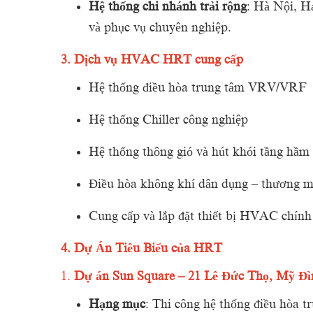
Hệ
thống
chi
nhánh
trải
rộng
:
Hà
Nội,
H
và
phục
vụ
chuyên
nghiệp.
3.
Dịch
vụ
HVAC
HRT
cung
cấp
Hệ
thống
điều
hòa
trung
tâm
VRV/
VRF
Hệ
thống
Chiller
công
nghiệp
Hệ
thống
thông
gió
và
hút
khói
tầng
hầm
Điều
hòa
không
khí
dân
dụng –
thương
m
Cung
cấp
và
lắp
đặt
thiết
bị
HVAC
chín
4.
Dự
Án
Tiêu
Biểu
của
HRT
1.
Dự
án
Sun
Square –
21
Lê
Đức
Thọ,
Mỹ
Đì
Hạng
mục
:
Thi
công
hệ
thống
điều
hòa
t