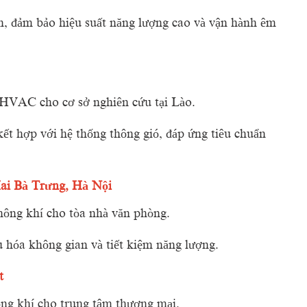
n,
đảm
bảo
hiệu
suất
năng
lượng
cao
và
vận
hành
êm
HVAC
cho
cơ
sở
nghiên
cứu
tại
Lào.
kết
hợp
với
hệ
thống
thông
gió,
đáp
ứng
tiêu
chuẩn
ai
Bà
Trưng,
Hà
Nội
hông
khí
cho
tòa
nhà
văn
phòng.
u
hóa
không
gian
và
tiết
kiệm
năng
lượng.
t
ông
khí
cho
trung
tâm
thương
mại.