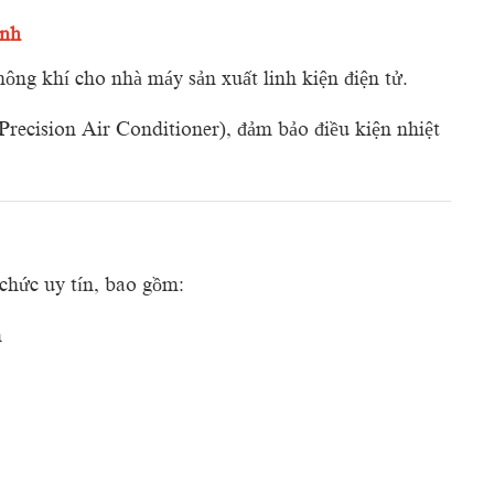
nh
hông
khí
cho
nhà
máy
sản
xuất
linh
kiện
điện
tử.
Precision
Air
Conditioner),
đảm
bảo
điều
kiện
nhiệt
chức
uy
tín,
bao
gồm:
m