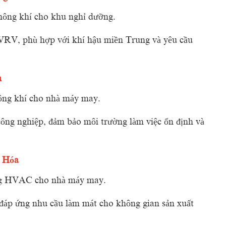
hông
khí
cho
khu
nghỉ
dưỡng.
VRV,
phù
hợp
với
khí
hậu
miền
Trung
và
yêu
cầu
n
ông
khí
cho
nhà
máy
may.
công
nghiệp,
đảm
bảo
môi
trường
làm
việc
ổn
định
và
h
Hóa
g
HVAC
cho
nhà
máy
may.
đáp
ứng
nhu
cầu
làm
mát
cho
không
gian
sản
xuất