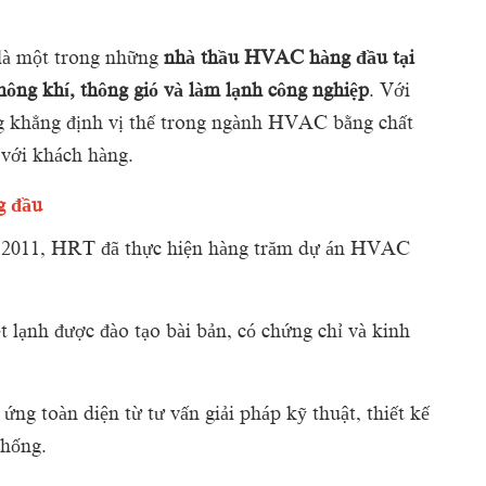
là
một
trong
những
nhà
thầu
HVAC
hàng
đầu
tại
hông
khí,
thông
gió
và
làm
lạnh
công
nghiệp
.
Với
g
khẳng
định
vị
thế
trong
ngành
HVAC
bằng
chất
m
với
khách
hàng.
g
đầu
m
2011,
HRT
đã
thực
hiện
hàng
trăm
dự
án
HVAC
ệt
lạnh
được
đào
tạo
bài
bản,
có
chứng
chỉ
và
kinh
p
ứng
toàn
diện
từ
tư
vấn
giải
pháp
kỹ
thuật,
thiết
kế
thống.