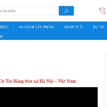
THIỆU
SO SÁNH SẢN PHẨM
DỊCH VỤ
DỰ ÁN
HỆ
Uy
Tín
Hàng
Đầu
tại
Hà
Nội –
Việt
Nam