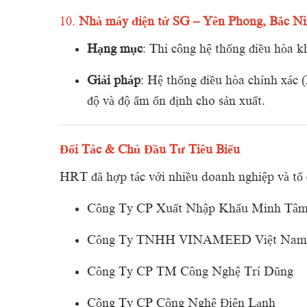
10.
Nhà
máy
điện
tử
SG –
Yên
Phong,
Bắc
Ni
Hạng
mục
:
Thi
công
hệ
thống
điều
hòa
k
Giải
pháp
:
Hệ
thống
điều
hòa
chính
xác (
độ
và
độ
ẩm
ổn
định
cho
sản
xuất.
Đối
Tác &
Chủ
Đầu
Tư
Tiêu
Biểu
HRT
đã
hợp
tác
với
nhiều
doanh
nghiệp
và
tổ
Công
Ty
CP
Xuất
Nhập
Khẩu
Minh
Tâ
Công
Ty
TNHH
VINAMEED
Việt
Nam
Công
Ty
CP
TM
Công
Nghệ
Trí
Dũng
Công
Ty
CP
Công
Nghệ
Điện
Lạnh