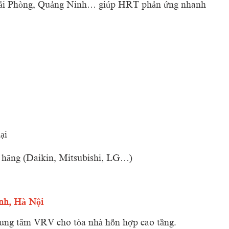
ải
Phòng,
Quảng
Ninh…
giúp
HRT
phản
ứng
nhanh
ại
h
hãng (
Daikin,
Mitsubishi,
LG…)
nh,
Hà
Nội
rung
tâm
VRV
cho
tòa
nhà
hỗn
hợp
cao
tầng.