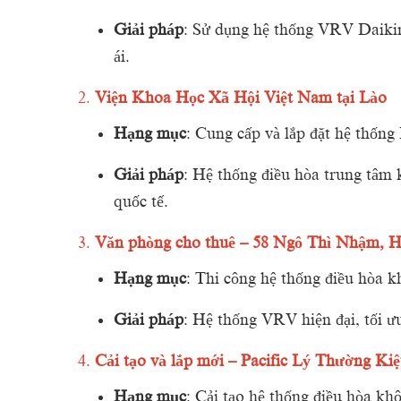
Giải
pháp
:
Sử
dụng
hệ
thống
VRV
Daiki
ái.
2.
Viện
Khoa
Học
Xã
Hội
Việt
Nam
tại
Lào
Hạng
mục
:
Cung
cấp
và
lắp
đặt
hệ
thống
Giải
pháp
:
Hệ
thống
điều
hòa
trung
tâm
quốc
tế.
3.
Văn
phòng
cho
thuê –
58
Ngô
Thì
Nhậm,
H
Hạng
mục
:
Thi
công
hệ
thống
điều
hòa
k
Giải
pháp
:
Hệ
thống
VRV
hiện
đại,
tối
ư
4.
Cải
tạo
và
lắp
mới –
Pacific
Lý
Thường
Kiệ
Hạng
mục
:
Cải
tạo
hệ
thống
điều
hòa
kh