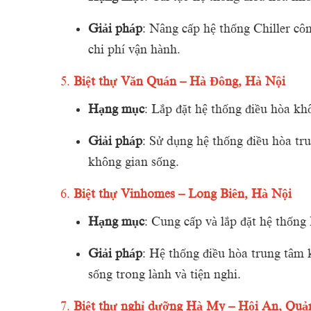
Giải
pháp
:
Nâng
cấp
hệ
thống
Chiller
cô
chi
phí
vận
hành.
5.
Biệt
thự
Văn
Quán –
Hà
Đông,
Hà
Nội
Hạng
mục
:
Lắp
đặt
hệ
thống
điều
hòa
kh
Giải
pháp
:
Sử
dụng
hệ
thống
điều
hòa
tr
không
gian
sống.
6.
Biệt
thự
Vinhomes –
Long
Biên,
Hà
Nội
Hạng
mục
:
Cung
cấp
và
lắp
đặt
hệ
thống
Giải
pháp
:
Hệ
thống
điều
hòa
trung
tâm
sống
trong
lành
và
tiện
nghi.
7.
Biệt
thự
nghỉ
dưỡng
Hà
My –
Hội
An,
Quả