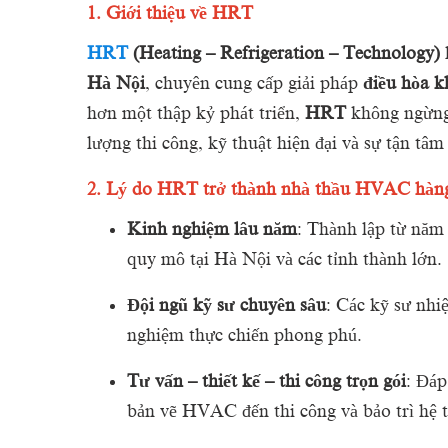
1.
Giới
thiệu
về
HRT
HRT
(
Heating –
Refrigeration –
Technology)
Hà
Nội
,
chuyên
cung
cấp
giải
pháp
điều
hòa
k
hơn
một
thập
kỷ
phát
triển,
HRT
không
ngừn
lượng
thi
công,
kỹ
thuật
hiện
đại
và
sự
tận
tâ
2.
Lý
do
HRT
trở
thành
nhà
thầu
HVAC
hàn
Kinh
nghiệm
lâu
năm
:
Thành
lập
từ
nă
quy
mô
tại
Hà
Nội
và
các
tỉnh
thành
lớn.
Đội
ngũ
kỹ
sư
chuyên
sâu
:
Các
kỹ
sư
nhi
nghiệm
thực
chiến
phong
phú.
Tư
vấn –
thiết
kế –
thi
công
trọn
gói
:
Đá
bản
vẽ
HVAC
đến
thi
công
và
bảo
trì
hệ