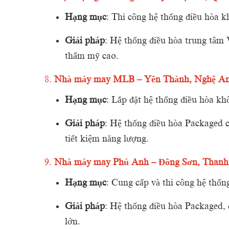
Hạng
mục
:
Thi
công
hệ
thống
điều
hòa
k
Giải
pháp
:
Hệ
thống
điều
hòa
trung
tâm
thẩm
mỹ
cao.
8.
Nhà
máy
may
MLB –
Yên
Thành,
Nghệ
A
Hạng
mục
:
Lắp
đặt
hệ
thống
điều
hòa
kh
Giải
pháp
:
Hệ
thống
điều
hòa
Packaged
tiết
kiệm
năng
lượng.
9.
Nhà
máy
may
Phú
Anh –
Đông
Sơn,
Than
Hạng
mục
:
Cung
cấp
và
thi
công
hệ
thốn
Giải
pháp
:
Hệ
thống
điều
hòa
Packaged,
lớn.