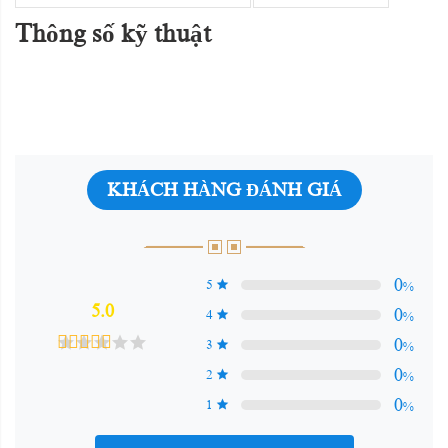
Thông số kỹ thuật
KHÁCH HÀNG ĐÁNH GIÁ
0
5
%
5.0
0
4
%
0
3
%
0
2
%
0
1
%