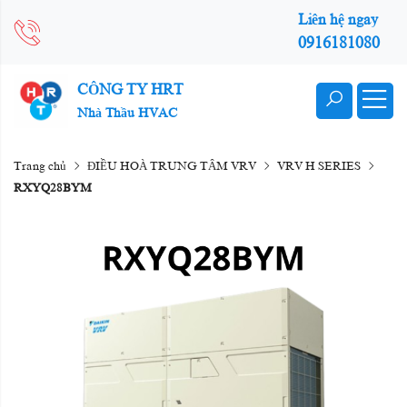
Liên hệ ngay
0916181080
CÔNG TY HRT
Nhà Thầu HVAC
Trang chủ
ĐIỀU HOÀ TRUNG TÂM VRV
VRV H SERIES
RXYQ28BYM