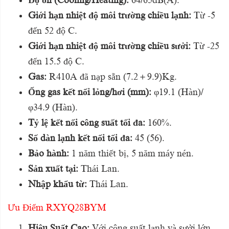
Giới hạn nhiệt độ môi trường chiều lạnh:
Từ -5
đến 52 độ C.
Giới hạn nhiệt độ môi trường chiều sưởi:
Từ -25
đến 15.5 độ C.
Gas:
R410A đã nạp sẵn (7.2＋9.9)Kg.
Ống gas kết nối lỏng/hơi (mm):
φ19.1 (Hàn)/
φ34.9 (Hàn).
Tỷ lệ kết nối công suất tối đa:
160%.
Số dàn lạnh kết nối tối đa:
45 (56).
Bảo hành:
1 năm thiết bị, 5 năm máy nén.
Sản xuất tại:
Thái Lan.
Nhập khẩu từ:
Thái Lan.
Ưu Điểm RXYQ28BYM
Hiệu Suất Cao:
Với công suất lạnh và sưởi lớn,