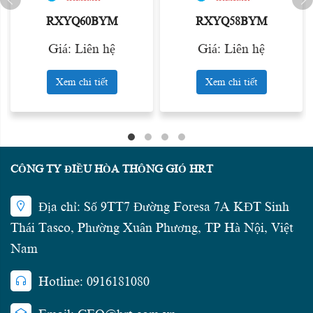
RXYQ60BYM
RXYQ58BYM
Giá: Liên hệ
Giá: Liên hệ
Xem chi tiết
Xem chi tiết
CÔNG TY ĐIỀU HÒA THÔNG GIÓ HRT
Địa chỉ: Số 9TT7 Đường Foresa 7A KĐT Sinh
Thái Tasco, Phường Xuân Phương, TP Hà Nội, Việt
Nam
Hotline: 0916181080