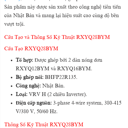
Sản phẩm này được sản xuất theo công nghệ tiên tiến
của Nhật Bản và mang lại hiệu suất cao cùng độ bền
vượt trội.
Cấu Tạo và Thông Số Kỹ Thuật RXYQ28BYM
Cấu Tạo RXYQ28BYM
Tổ hợp:
Được ghép bởi 2 dàn nóng đơn
RXYQ12BYM và RXYQ16BYM.
Bộ ghép nối:
BHFP22R135.
Công nghệ:
Nhật Bản.
Loại:
VRV H (2 chiều Inverter).
Điện cấp nguồn:
3-phase 4-wire system, 380-415
V/380 V, 50/60 Hz.
Thông Số Kỹ Thuật RXYQ28BYM