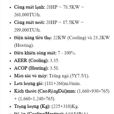
Công suất lạnh:
28HP ~ 78.5KW ~
268,000TU/h.
Công suất sưởi:
28HP ~ 87.5KW ~
299,000TU/h.
Điện năng tiêu thụ:
22KW (Cooling) và 23.2KW
(Heating).
Điều khiển công suất:
7 - 100%.
AEER (Cooling):
3.35.
ACOP (Heating):
3.58.
Màu sắc vỏ máy:
Trắng ngà (5Y7.5/1).
Lưu lượng gió:
(181+266)m3/min.
Kích thước (Cao
Rộng
Dài)mm:
(1,660×930×765)
+ (1,660×1,240×765).
Trọng lượng (Kg):
(225+310)Kg.
Độ ồn (Cooling/Heating):
64/65dB(A).