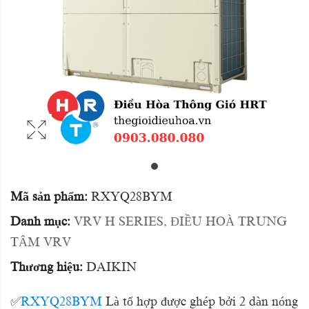
Mã sản phẩm:
RXYQ28BYM
Danh mục:
VRV H SERIES
,
ĐIỀU HOÀ TRUNG
TÂM VRV
Thương hiệu:
DAIKIN
✅
RXYQ28BYM
Là tổ hợp được ghép bởi 2 dàn nóng