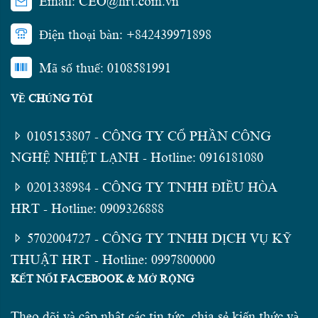
Email: CEO@hrt.com.vn
Điện thoại bàn: +842439971898
Mã số thuế: 0108581991
VỀ CHÚNG TÔI
0105153807 - CÔNG TY CỔ PHẦN CÔNG
NGHỆ NHIỆT LẠNH - Hotline: 0916181080
0201338984 - CÔNG TY TNHH ĐIỀU HÒA
HRT - Hotline: 0909326888
5702004727 - CÔNG TY TNHH DỊCH VỤ KỸ
THUẬT HRT - Hotline: 0997800000
KẾT NỐI FACEBOOK & MỞ RỘNG
Theo dõi và cập nhật các tin tức, chia sẻ kiến thức và