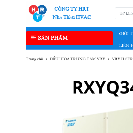
CÔNG TY HRT
Nhà Thầu HVAC
GIỚI 
SẢN PHẨM
LIÊN 
Trang chủ
ĐIỀU HOÀ TRUNG TÂM VRV
VRV H SER