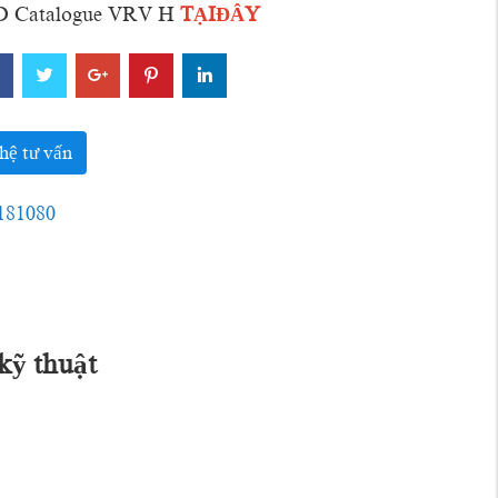
Catalogue VRV H
TẠIĐÂY
hệ tư vấn
181080
kỹ thuật