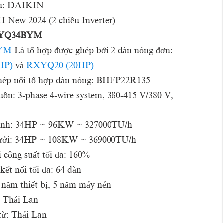
u: DAIKIN
 New 2024 (2 chiều Inverter)
YQ34BYM
YM
Là tổ hợp được ghép bởi 2 dàn nóng đơn:
HP)
và
RXYQ20 (20HP)
ép nối tổ hợp dàn nóng: BHFP22R135
ồn: 3-phase 4-wire system, 380-415 V/380 V,
lạnh: 34HP ~ 96KW ~ 327000TU/h
sưởi: 34HP ~ 108KW ~ 369000TU/h
i công suất tối đa: 160%
ết nối tối đa: 64 dàn
năm thiết bị, 5 năm máy nén
: Thái Lan
ừ: Thái Lan