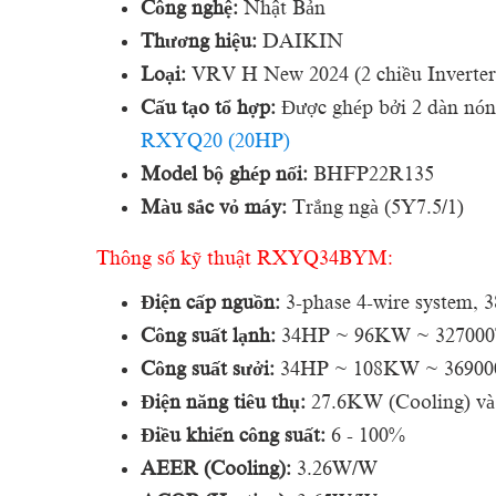
Công nghệ:
Nhật Bản
Thương hiệu:
DAIKIN
Loại:
VRV H New 2024 (2 chiều Inverter
Cấu tạo tổ hợp:
Được ghép bởi 2 dàn n
RXYQ20 (20HP)
Model bộ ghép nối:
BHFP22R135
Màu sắc vỏ máy:
Trắng ngà (5Y7.5/1)
Thông số kỹ thuật RXYQ34BYM:
Điện cấp nguồn:
3-phase 4-wire system, 
Công suất lạnh:
34HP ~ 96KW ~ 32700
Công suất sưởi:
34HP ~ 108KW ~ 36900
Điện năng tiêu thụ:
27.6KW (Cooling) và
Điều khiển công suất:
6 - 100%
AEER (Cooling):
3.26W/W