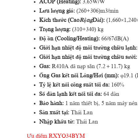
ACOP (Heating):
3.65W/W
Lưu lượng gió:
(260+306)m3/min
Kích thước (Cao
Rộng
Dài):
(1,660×1,240
Trọng lượng:
(310+340) kg
Độ ồn (Cooling/Heating):
66/67dB(A)
Giới hạn nhiệt độ môi trường chiều lạnh:
Giới hạn nhiệt độ môi trường chiều sưởi:
Gas:
R410A đã nạp sẵn (7.2＋11.7) kg
Ống Gas kết nối Lỏng/Hơi (mm):
φ19.1 (
Tỷ lệ kết nối công suất tối đa:
160%
Số dàn lạnh kết nối tối đa:
64 dàn
Bảo hành:
1 năm thiết bị, 5 năm máy nén
Sản xuất tại:
Thái Lan
Nhập khẩu từ:
Thái Lan
Ưu điểm RXYQ34BYM