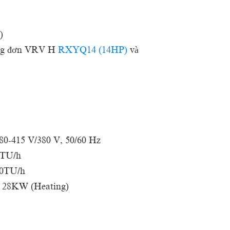
)
óng đơn VRV H
RXYQ14 (14HP)
và
380-415 V/380 V, 50/60 Hz
0TU/h
0TU/h
 28KW (Heating)