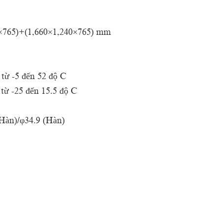
×765)+(1,660×1,240×765) mm
từ -5 đến 52 độ C
từ -25 đến 15.5 độ C
Hàn)/φ34.9 (Hàn)