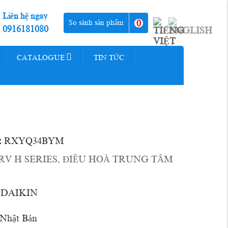
Liên hệ ngay
0
So sánh sản phẩm
0916181080
CATALOGUE
TIN TỨC
:
RXYQ34BYM
RV H SERIES
,
ĐIỀU HOÀ TRUNG TÂM
DAIKIN
 Nhật Bản