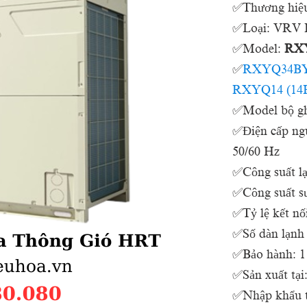
✅Thương hiệ
✅Loại: VRV H
✅Model:
RX
✅
RXYQ34B
RXYQ14 (14
✅Model bộ gh
✅Điện cấp ngu
50/60 Hz
✅Công suất 
✅Công suất 
✅Tỷ lệ kết nố
✅Số dàn lạnh k
✅Bảo hành: 1 
✅Sản xuất tại
✅Nhập khẩu t