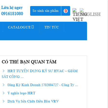
Liên hệ ngay
0
So sánh sản phẩm
0916181080
CATALOGUE
TIN TỨC
CÓ THỂ BẠN QUAN TÂM
HRT TUYỂN DỤNG KỸ SƯ HVAC – GIÁM
SÁT CÔNG ...
Đăng Ký Kinh Doanh 5702004727 - Công Ty ...
Ý nghĩa logo HRT
Dịch Vụ Sửa Chữa Điều Hòa VRV