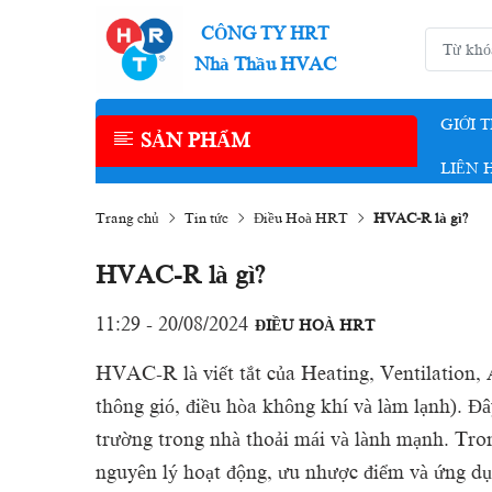
CÔNG TY HRT
Nhà Thầu HVAC
GIỚI 
SẢN PHẨM
LIÊN 
Trang chủ
Tin tức
Điều Hoà HRT
HVAC-R là gì?
HVAC-R là gì?
11:29 - 20/08/2024
ĐIỀU HOÀ HRT
HVAC-R là viết tắt của Heating, Ventilation, 
thông gió, điều hòa không khí và làm lạnh). Đâ
trường trong nhà thoải mái và lành mạnh. Trong
nguyên lý hoạt động, ưu nhược điểm và ứng 