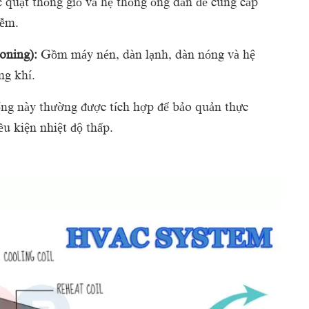
quạt thông gió và hệ thống ống dẫn để cung cấp
iễm.
oning):
Gồm máy nén, dàn lạnh, dàn nóng và hệ
ng khí.
ng này thường được tích hợp để bảo quản thực
u kiện nhiệt độ thấp.